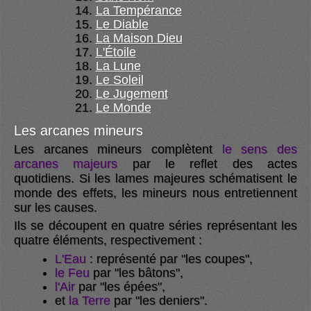
La Tempérance
Le Diable
La Maison Dieu
L'Étoile
La Lune
Le Soleil
Le Jugement
Le Monde
Les arcanes mineurs
Les arcanes mineurs complètent
le sens des
arcanes majeurs
par le reflet des actes
quotidiens. Si les lames majeures schématisent le
monde des effets, les mineurs nous entretiennent
sur les causes.
Ils se découpent en quatre séries représentant les
quatre éléments, respectivement :
L'Eau
: représenté par "les coupes",
le Feu
par "les bâtons",
l'Air
par "les épées",
et
la Terre
par "les deniers".