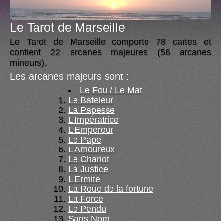
Le Tarot de Marseille
Le Tarot de Marseille comporte 78 cartes et
contient 22 arcanes majeures (56 arcanes
mineurs).
Les arcanes majeurs sont :
Le Fou / Le Mat
Le Bateleur
La Papesse
L'Impératrice
L'Empereur
Le Pape
L'Amoureux
Le Chariot
La Justice
L'Ermite
La Roue de la fortune
La Force
Le Pendu
Sans Nom