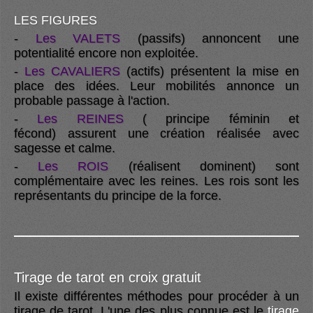
LES FIGURES
-
Les VALETS
(passifs) annoncent une
potentialité encore non exploitée.
-
Les
CAVALIERS
(actifs) présentent la mise en
place des idées. Leur mobilités annonce un
probable passage à l'action.
-
Les REINES
( principe féminin et
fécond) assurent une création réalisée avec
sagesse et calme.
-
Les ROIS
(réalisent dominent) sont
complémentaire avec les reines. Les rois sont les
représentants du principe de la force.
Tirage de tarot en croix gratuit
Il existe différentes méthodes pour procéder à un
tirage de tarot. L'une des plus connue est le
tirage