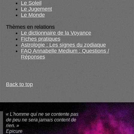
Le Soleil
Le Jugement
Le Monde
Thèmes en relations
Le dictionnaire de la Voyance
Fiches pratiques
Astrologie : Les signes du zodiaque
FAQ Annabelle Medium : Questions /
Réponses
Back to top
« L'homme qui ne se contente pas
de peu ne sera jamais content de
rien. »
Epicure