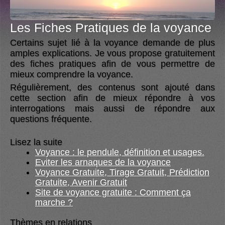
Les Fiches Pratiques de la voyance
Certains sujet lié à la voyance demande de plus
amples explications. Je vous propose gratuitement
des fiches pratiques afin de vous permettre de
mieux comprendre la voyance.
Régulièrement, des contenus sont ajouté dans
cette section afin de mieux répondre à vos
interrogations mais aussi de répondre aux
questions fréquente.
Lisez la suite
Voyance : le pendule, définition et usages.
Eviter les arnaques de la voyance
Voyance Gratuite, Tirage Gratuit, Prédiction
Gratuite, Avenir Gratuit
Site de voyance gratuite : Comment ça
marche ?
Thèmes en relations