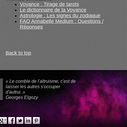
Voyance : Tirage de tarots
Le dictionnaire de la Voyance
Astrologie : Les signes du zodiaque
FAQ Annabelle Medium : Questions /
Réponses
Back to top
« Le comble de l'altruisme, c'est de
laisser les autres s'occuper
d'autrui. »
Georges Elgozy